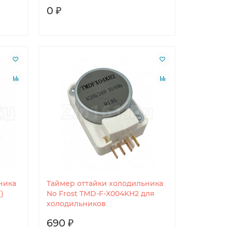
0 ₽
ника
Таймер оттайки холодильника
)
No Frost TMD-F-X004KH2 для
холодильников
690 ₽