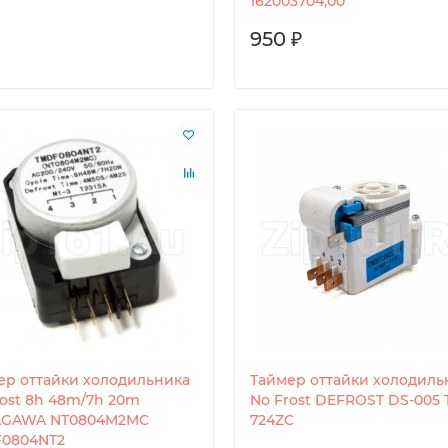
162003704,00
950 ₽
ер оттайки холодильника
Таймер оттайки холодиль
rost 8h 48m/7h 20m
No Frost DEFROST DS-005
GAWA NT0804M2MC
724ZC
0804NT2