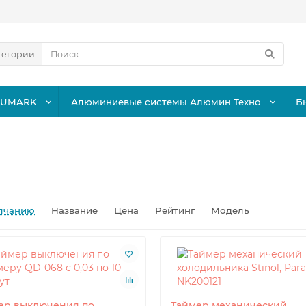
тегории
LUMARK
Алюминиевые системы Алюмин Техно
Б
лчанию
Название
Цена
Рейтинг
Модель
ер выключения по
Таймер механический