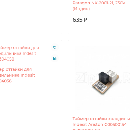
Paragon NK-2001-21, 230V
(Индия)
635 ₽
ер оттайки для
дильника Indesit
04058
Таймер оттайки холодиль
Indesit Ariston C00500154