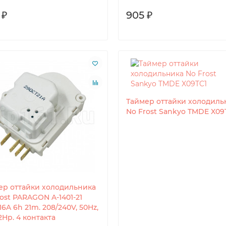
 ₽
905 ₽
Таймер оттайки холодиль
No Frost Sankyo TMDE X09
ер оттайки холодильника
ost PARAGON A-1401-21
6A 6h 21m. 208/240V, 50Hz,
/2Hp. 4 контакта