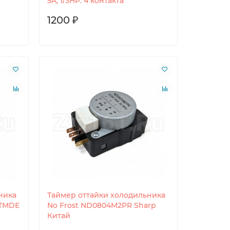
5A, 1/3HP. 4 контакта
1200 ₽
ника
Таймер оттайки холодильника
 TMDE
No Frost ND0804M2PR Sharp
Китай