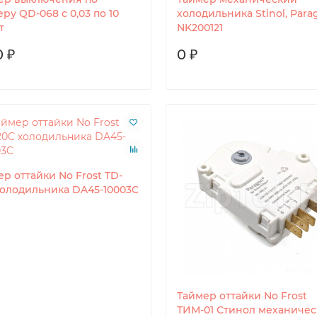
ру QD-068 с 0,03 по 10
холодильника Stinol, Para
т
NK200121
0 ₽
0 ₽
р оттайки No Frost TD-
холодильника DA45-10003C
Таймер оттайки No Frost
ТИМ-01 Стинол механиче