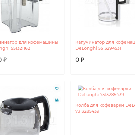
чинатор для кофемашины
Капучинатор для кофема
ghi 5513211621
DeLonghi 5513294531
0 ₽
0 ₽
Колба для кофеварки DeL
7313285439