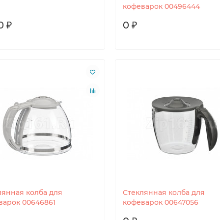
кофеварок 00496444
0 ₽
0 ₽
лянная колба для
Стеклянная колба для
варок 00646861
кофеварок 00647056