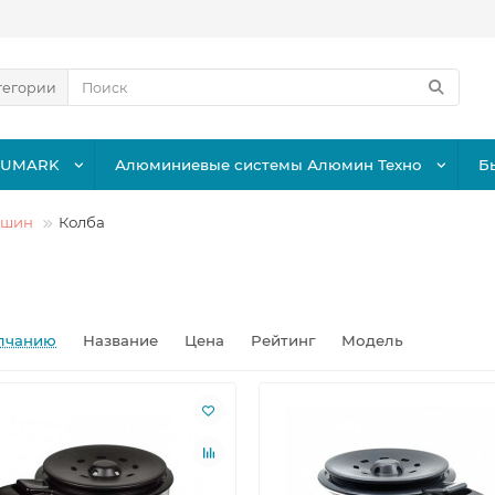
тегории
LUMARK
Алюминиевые системы Алюмин Техно
Б
ашин
Колба
лчанию
Название
Цена
Рейтинг
Модель