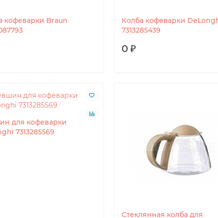
а кофеварки Braun
Колба кофеварки DeLong
087793
7313285439
0 ₽
ин для кофеварки
ghi 7313285569
Стеклянная колба для