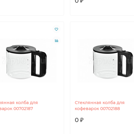
0 ₽
лянная колба для
Стеклянная колба для
варок 00702187
кофеварок 00702188
0 ₽