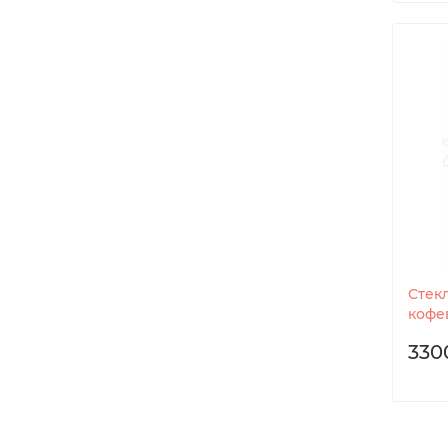
Стек
кофе
330