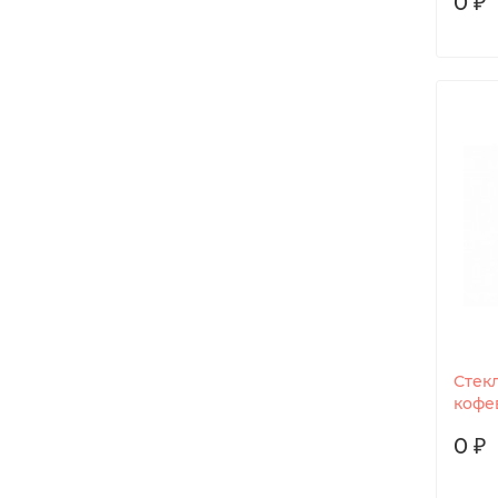
0 ₽
Стек
кофе
0 ₽