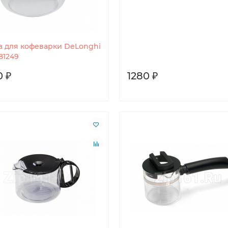
а для кофеварки DeLonghi
81249
0 ₽
1280 ₽