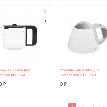
лянная колба для
Стеклянная колба для
варок 11008061
кофеварок 12006340
0 ₽
0 ₽
1
2
>
>|