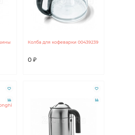
шины
Колба для кофеварки 00439239
0 ₽
onghi