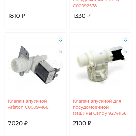
C00092578
1810 ₽
1330 ₽
Клапан впускной
Клапан впускной для
Ariston C00094168
посудомоечной
машины Candy 92741156
7020 ₽
2100 ₽