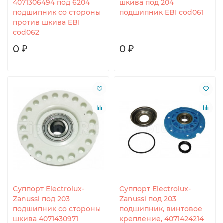
4071306494 под 6204
шкива под 204
подшипник со стороны
подшипник EBI cod061
против шкива EBI
cod062
0 ₽
0 ₽
Суппорт Electrolux-
Суппорт Electrolux-
Zanussi под 203
Zanussi под 203
подшипник со стороны
подшипник, винтовое
шкива 4071430971
крепление, 4071424214