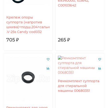
69340000, 103642,
C00103642
Крепеж опоры
суппорта (напротив
шкива)+подш.204+сальн
.V-25s Candy cod032
705 ₽
265 ₽
Ремкомплект суппорта
для стиральной
машины 00680351
Ремкомплект для опор