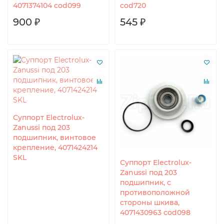
4071374104 cod099
cod720
900 ₽
545 ₽
Суппорт Electrolux-
Zanussi под 203
подшипник, винтовое
крепление, 4071424214
SKL
Суппорт Electrolux-
Zanussi под 203
подшипник, с
противоположной
стороны шкива,
4071430963 cod098