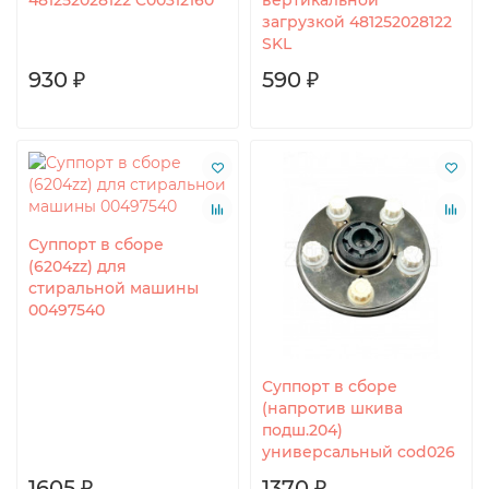
481252028122 C00312160
вертикальной
загрузкой 481252028122
SKL
930 ₽
590 ₽
Суппорт в сборе
(6204zz) для
стиральной машины
00497540
Суппорт в сборе
(напротив шкива
подш.204)
универсальный cod026
1605 ₽
1370 ₽