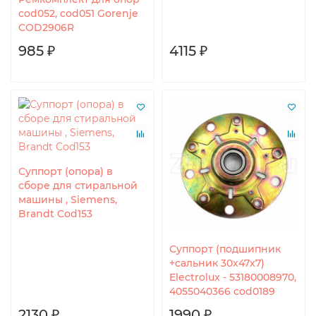
cod052, cod051 Gorenje
COD2906R
985 ₽
4115 ₽
Суппорт (опора) в
сборе для стиральной
машины , Siemens,
Brandt Cod153
Суппорт (подшипник
+сальник 30x47x7)
Electrolux - 53180008970,
4055040366 cod0189
2130 ₽
1990 ₽