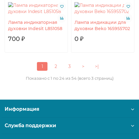
Лампа индикаторная
Лампа индикации для
духовки Indesit L851058
духовки Beko 165955702
700 ₽
0 ₽
1
2
3
>
>|
Показано с 1 по 24 из 54 (всего 3 страниц)
Информация
Служба поддержки