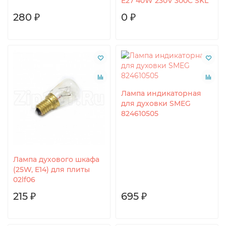
E27 40W 230V 300C SKL
280 ₽
0 ₽
Лампа индикаторная
для духовки SMEG
824610505
Лампа духового шкафа
(25W, E14) для плиты
02lf06
215 ₽
695 ₽