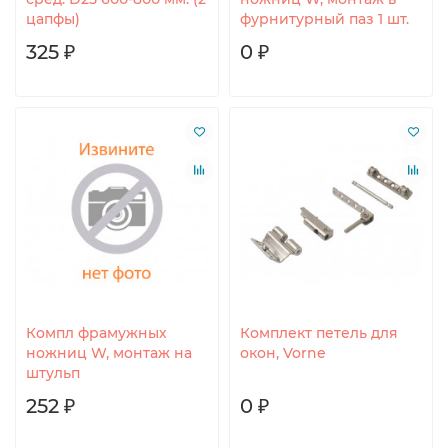
цапфы)
фурнитурный паз 1 шт.
325 ₽
0 ₽
Компл фрамужных
Комплект петель для
ножниц W, монтаж на
окон, Vorne
штульп
252 ₽
0 ₽