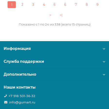
1
2
3
4
5
6
7
8
9
>
>|
Показано с 1 по 24 из 338 (всего 15 страниц)
Информация
Служба поддержки
Дополнительно
Наши контакты
+7 918 501-36-32
info@gumart.ru