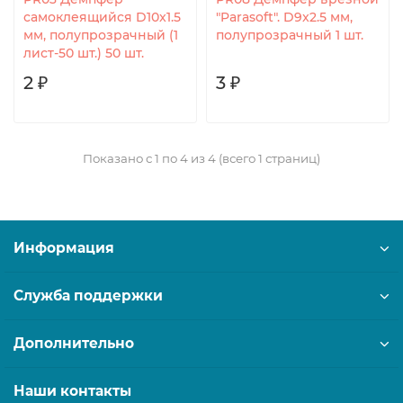
самоклеящийся D10x1.5
"Parasoft". D9x2.5 мм,
мм, полупрозрачный (1
полупрозрачный 1 шт.
лист-50 шт.) 50 шт.
2 ₽
3 ₽
Показано с 1 по 4 из 4 (всего 1 страниц)
Информация
Служба поддержки
Дополнительно
Наши контакты