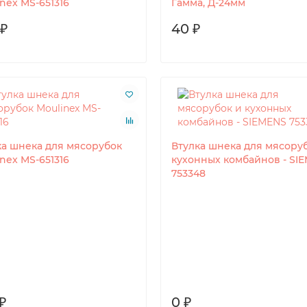
nex MS-651316
Гамма, Д-24мм
 ₽
40 ₽
ка шнека для мясорубок
Втулка шнека для мясору
nex MS-651316
кухонных комбайнов - SI
753348
₽
0 ₽