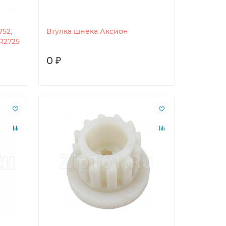
752,
Втулка шнека Аксион
R2725
0 ₽