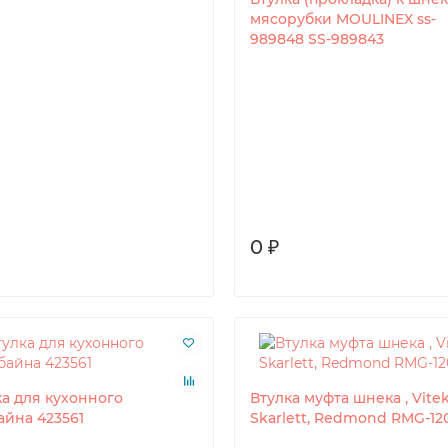
мясорубки MOULINEX ss-
989848 SS-989843
0 ₽
ка для кухонного
Втулка муфта шнека , Vitek
айна 423561
Skarlett, Redmond RMG-12