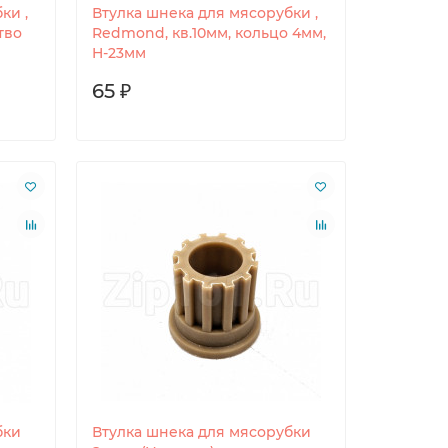
ки ,
Втулка шнека для мясорубки ,
тво
Redmond, кв.10мм, кольцо 4мм,
H-23мм
65 ₽
бки
Втулка шнека для мясорубки