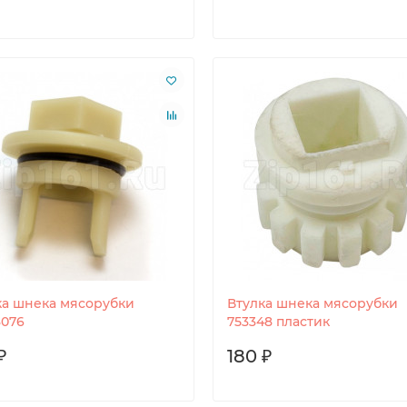
ка шнека мясорубки
Втулка шнека мясорубки
8076
753348 пластик
₽
180 ₽