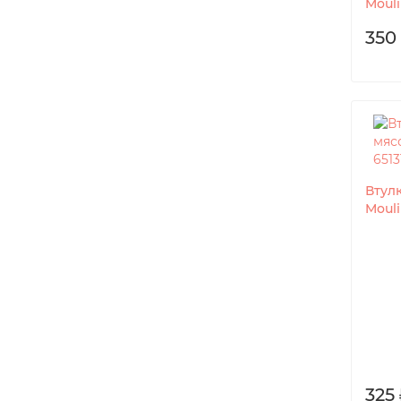
Mouli
350
Втул
Mouli
325 