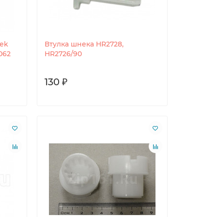
tek
Втулка шнека HR2728,
062
HR2726/90
130 ₽