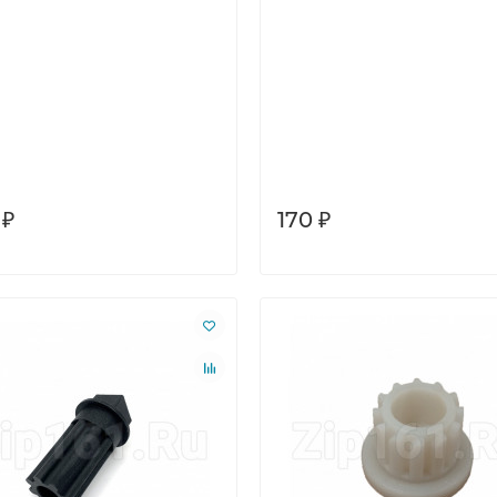
 ₽
170 ₽