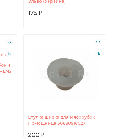
Эльво (Украина)
175 ₽
бок и
EMENS
Втулка шнека для мясорубок
Помощница 50680516027
200 ₽