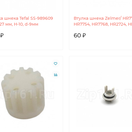
а шнека Tefal SS-989609
Втулка шнека Zelmer/ HR7
27 мм, Н-10, d-9мм
HR7754, HR7768, HR2724, H
 ₽
60 ₽