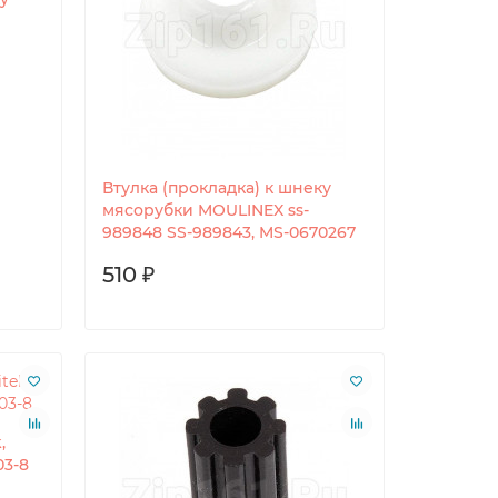
Втулка (прокладка) к шнеку
мясорубки MOULINEX ss-
989848 SS-989843, MS-0670267
510 ₽
,
03-8