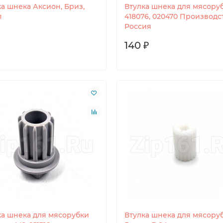
ка шнека Аксион, Бриз,
Втулка шнека для мясоруб
п
418076, 020470 Производс
Россия
140 ₽
ка шнека для мясорубки
Втулка шнека для мясору