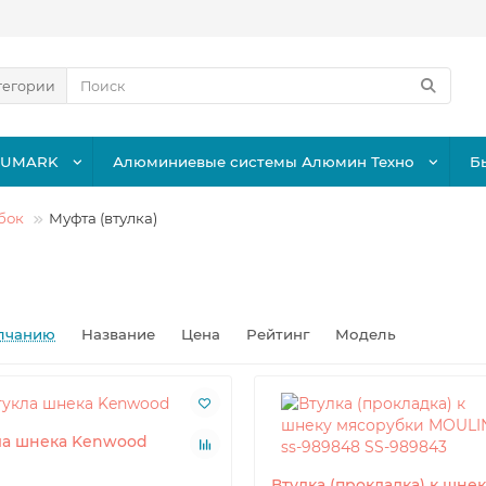
тегории
LUMARK
Алюминиевые системы Алюмин Техно
Б
бок
Муфта (втулка)
лчанию
Название
Цена
Рейтинг
Модель
ла шнека Kenwood
Втулка (прокладка) к шне