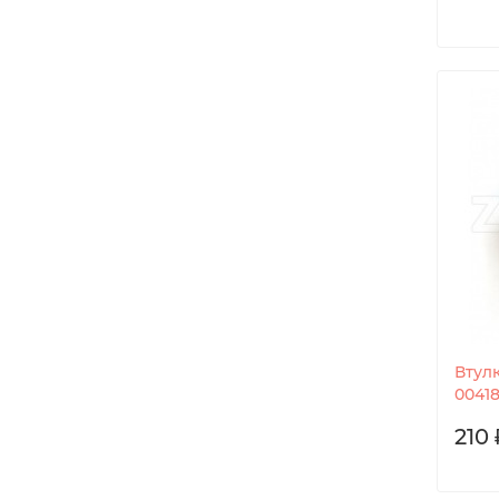
Втул
0041
210 