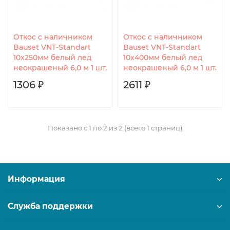
Откос с наличником
Откос с наличником
Bauset VNT-Standart
Bauset VNT-Standart
10х250мм белый лед
10х400мм белый лед
неокрашеный 6,0 м 1 шт.
неокрашеный 6,0 м 1 шт.
1306 ₽
2611 ₽
Показано с 1 по 2 из 2 (всего 1 страниц)
Информация
Служба поддержки