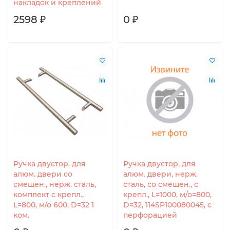
накладок и креплений
2598 ₽
0 ₽
Ручка двустор. для
Ручка двустор. для
алюм. двери со
алюм. двери, нерж.
смещен., нерж. сталь,
сталь, со смещен., с
комплект с крепл.,
крепл., L=1000, м/о=800,
L=800, м/о 600, D=32 1
D=32, 114SP100080045, с
ком.
перфорацией