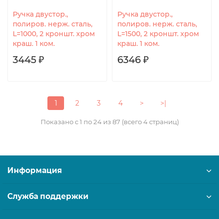
Ручка двустор.,
Ручка двустор.,
полиров. нерж. сталь,
полиров. нерж. сталь,
L=1000, 2 кроншт. хром
L=1500, 2 кроншт. хром
краш. 1 ком.
краш. 1 ком.
3445 ₽
6346 ₽
1
2
3
4
>
>|
Показано с 1 по 24 из 87 (всего 4 страниц)
Информация
Служба поддержки