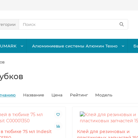
тегории
LUMARK
Алюминиевые системы Алюмин Техно
Б
ков
рубков
лчанию
Название
Цена
Рейтинг
Модель
в тюбике 75 мл Indesit
Клей для резиновых и
01350
пластиковых запчастей 15