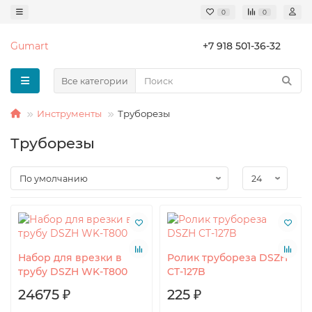
0
0
Gumart
+7 918 501-36-32
Все категории
Инструменты
Труборезы
Труборезы
Набор для врезки в
Ролик трубореза DSZH
трубу DSZH WK-T800
CT-127B
24675 ₽
225 ₽