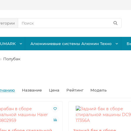
тегории
LUMARK
Алюминиевые системы Алюмин Техно
Б
Полубак
лчанию
Название
Цена
Рейтинг
Модель
бан в сборе стиральной
Задний бак в сборе