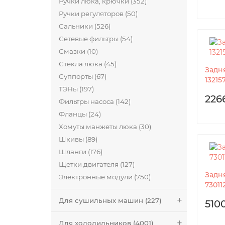
Ручки люка, крючки (352)
Ручки регуляторов (50)
Сальники (526)
Сетевые фильтры (54)
Смазки (10)
Стекла люка (45)
Задн
Суппорты (67)
13215
ТЭНы (197)
226
Фильтры насоса (142)
Фланцы (24)
Хомуты манжеты люка (30)
Шкивы (89)
Шланги (176)
Щетки двигателя (127)
Задня
Электронные модули (750)
73011
Для сушильных машин (227)
5100
Для холодильников (4001)