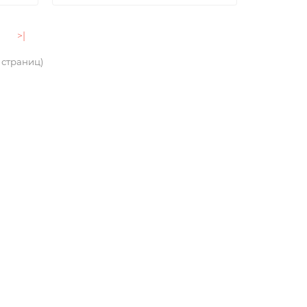
>|
4 страниц)