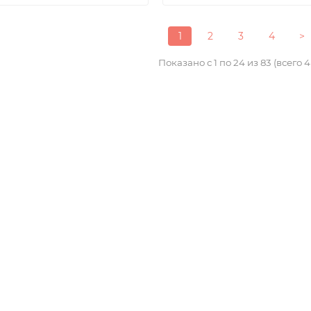
1
2
3
4
>
Показано с 1 по 24 из 83 (всего 