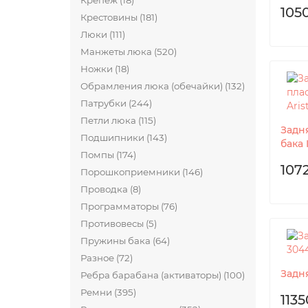
Крепеж (18)
105
Крестовины (181)
Люки (111)
Манжеты люка (520)
Ножки (18)
Обрамления люка (обечайки) (132)
Патрубки (244)
Петли люка (115)
Задн
Подшипники (143)
бака 
Помпы (174)
107
Порошкоприемники (146)
Проводка (8)
Программаторы (76)
Противовесы (5)
Пружины бака (64)
Разное (72)
Задн
Ребра барабана (активаторы) (100)
Ремни (395)
1135