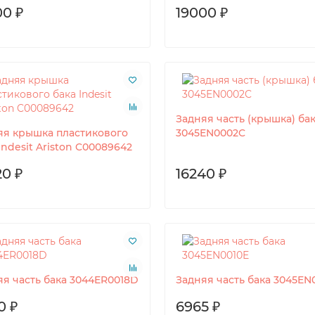
00 ₽
19000 ₽
Задняя часть (крышка) ба
яя крышка пластикового
3045EN0002C
Indesit Ariston C00089642
20 ₽
16240 ₽
яя часть бака 3044ER0018D
Задняя часть бака 3045EN
0 ₽
6965 ₽