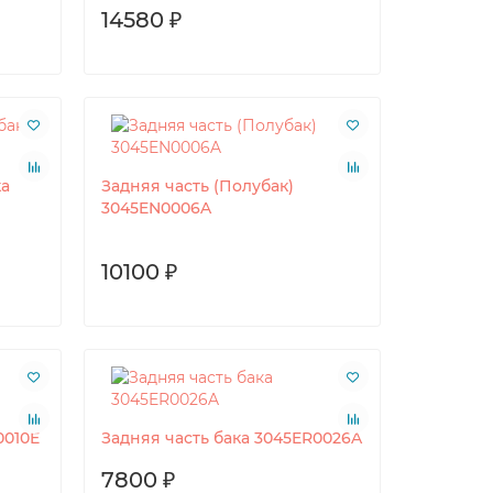
14580 ₽
ка
Задняя часть (Полубак)
3045EN0006A
10100 ₽
0010E
Задняя часть бака 3045ER0026A
7800 ₽