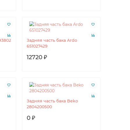
93802
Задняя часть бака Ardo
651027429
12720 ₽
Задняя часть бака Beko
2804200500
0 ₽