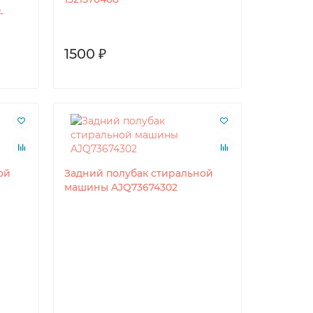
-
1500 ₽
ой
Задний полубак стиральной
машины AJQ73674302