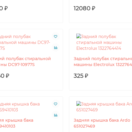
0 ₽
12080 ₽
ий полубак стиральной
Задний полубак стиральн
ны DC97-10977S
машины Electrolux 1322764
60 ₽
325 ₽
яя крышка бака
Задняя крышка бака Ardo
9410103
651027469