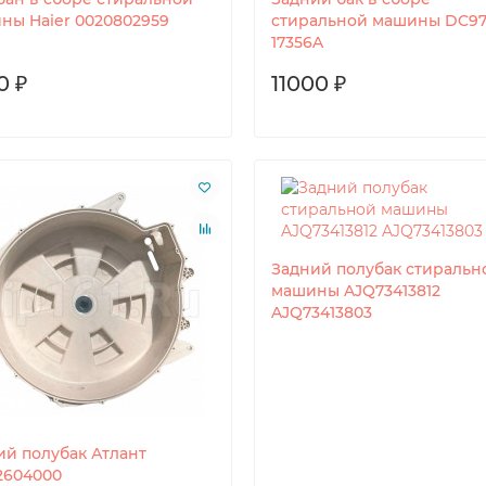
ны Haier 0020802959
стиральной машины DC97
17356A
0 ₽
11000 ₽
Задний полубак стиральн
машины AJQ73413812
AJQ73413803
ий полубак Атлант
12604000