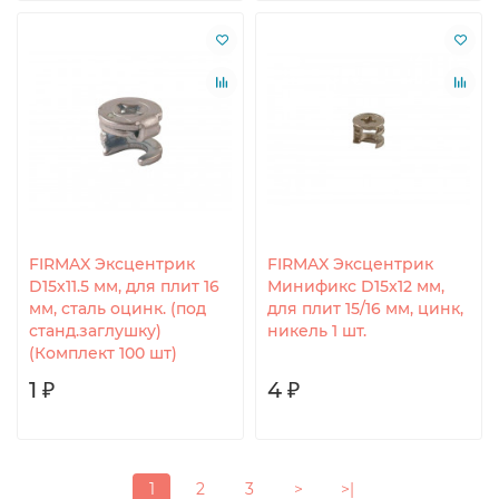
FIRMAX Эксцентрик
FIRMAX Эксцентрик
D15х11.5 мм, для плит 16
Минификс D15x12 мм,
мм, сталь оцинк. (под
для плит 15/16 мм, цинк,
станд.заглушку)
никель 1 шт.
(Комплект 100 шт)
1 ₽
4 ₽
1
2
3
>
>|