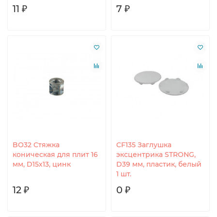
11 ₽
7 ₽
BО32 Стяжка
CF135 Заглушка
коническая для плит 16
эксцентрика STRONG,
мм, D15х13, цинк
D39 мм, пластик, белый
1 шт.
12 ₽
0 ₽