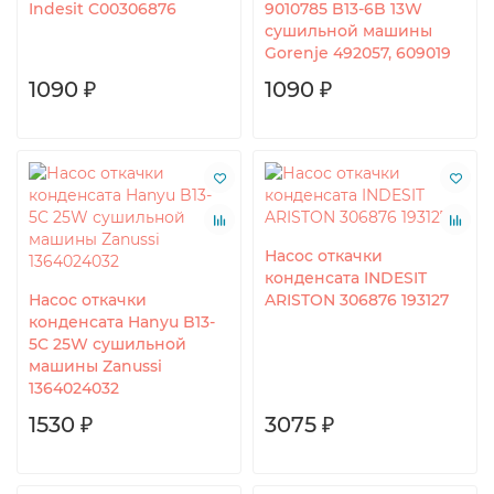
Indesit C00306876
9010785 B13-6B 13W
сушильной машины
Gorenje 492057, 609019
1090 ₽
1090 ₽
Насос откачки
конденсата INDESIT
Насос откачки
ARISTON 306876 193127
конденсата Hanyu B13-
5C 25W сушильной
машины Zanussi
1364024032
1530 ₽
3075 ₽