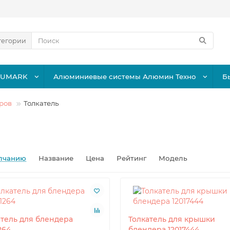
тегории
LUMARK
Алюминиевые системы Алюмин Техно
Б
ров
Толкатель
лчанию
Название
Цена
Рейтинг
Модель
атель для блендера
Толкатель для крышки
264
блендера 12017444