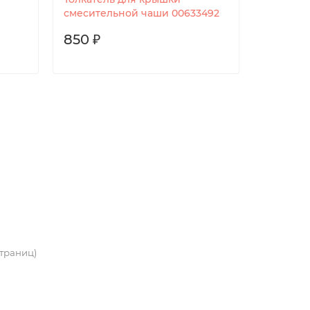
смесительной чаши 00633492
850 ₽
 страниц)