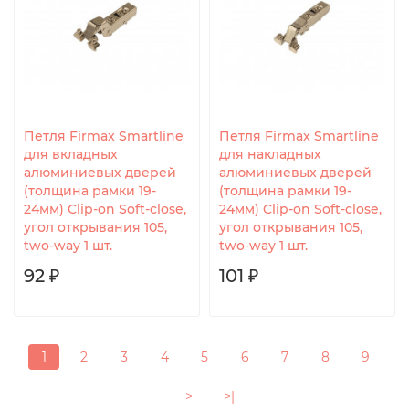
Петля Firmax Smartline
Петля Firmax Smartline
для вкладных
для накладных
алюминиевых дверей
алюминиевых дверей
(толщина рамки 19-
(толщина рамки 19-
24мм) Clip-on Soft-close,
24мм) Clip-on Soft-close,
угол открывания 105,
угол открывания 105,
two-way 1 шт.
two-way 1 шт.
92 ₽
101 ₽
1
2
3
4
5
6
7
8
9
>
>|