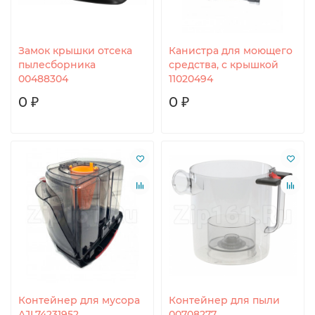
Замок крышки отсека
Канистра для моющего
пылесборника
средства, с крышкой
00488304
11020494
0 ₽
0 ₽
Контейнер для мусора
Контейнер для пыли
AJL74231952
00708277