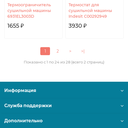
Термоограничитель
Термостат для
сушильной машины
сушильной машины
6931EL3003D
Indesit C00292949
1655 ₽
3930 ₽
1
2
>
>|
Показано с 1 по 24 из 28 (всего 2 страниц)
Информация
Служба поддержки
Дополнительно