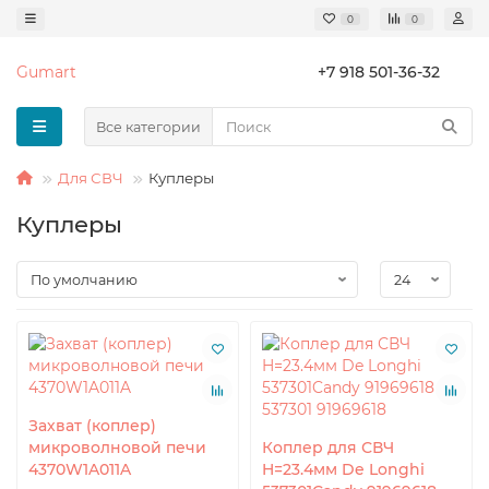
0
0
Gumart
+7 918 501-36-32
Все категории
Для СВЧ
Куплеры
Куплеры
Захват (коплер)
микроволновой печи
Коплер для СВЧ
4370W1A011A
H=23.4мм De Longhi