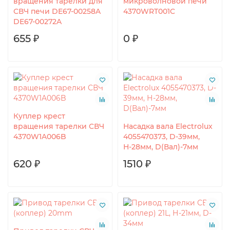
вращения тарелки для
микроволновой печи
СВЧ печи DE67-00258A
4370WRT001C
DE67-00272A
655 ₽
0 ₽
Куплер крест
вращения тарелки СВЧ
Насадка вала Electrolux
4370W1A006B
4055470373, D-39мм,
Н-28мм, D(Вал)-7мм
620 ₽
1510 ₽