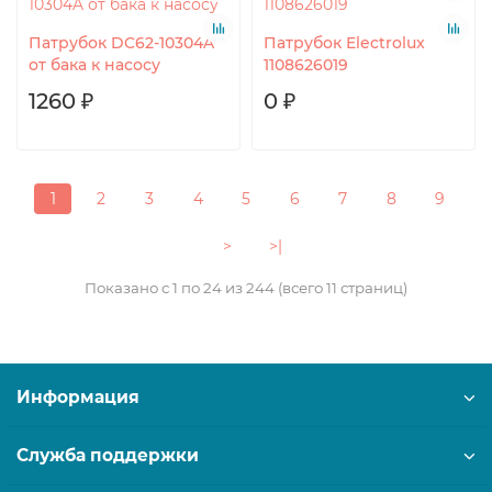
Патрубок DC62-10304A
Патрубок Electrolux
от бака к насосу
1108626019
1260 ₽
0 ₽
1
2
3
4
5
6
7
8
9
>
>|
Показано с 1 по 24 из 244 (всего 11 страниц)
Информация
Служба поддержки