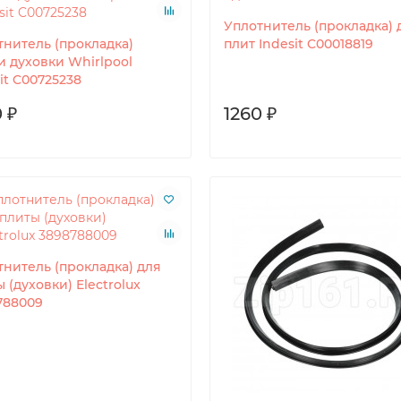
Уплотнитель (прокладка) 
тнитель (прокладка)
плит Indesit C00018819
и духовки Whirlpool
it C00725238
 ₽
1260 ₽
тнитель (прокладка) для
 (духовки) Electrolux
788009