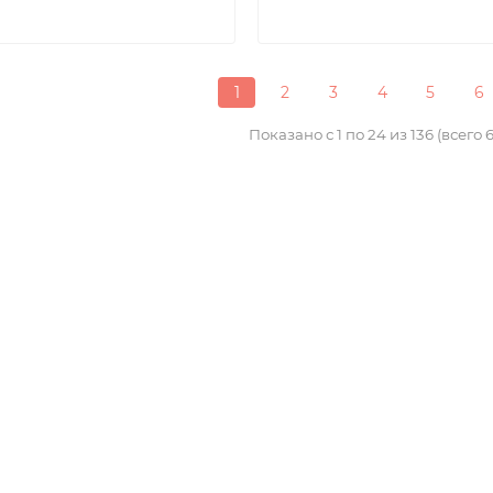
1
2
3
4
5
6
Показано с 1 по 24 из 136 (всего 