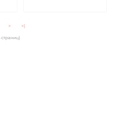
>
>|
6 страниц)