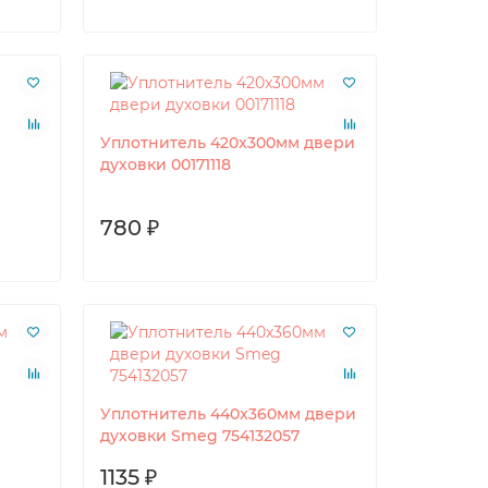
Уплотнитель 420x300мм двери
духовки 00171118
780 ₽
Уплотнитель 440x360мм двери
духовки Smeg 754132057
1135 ₽