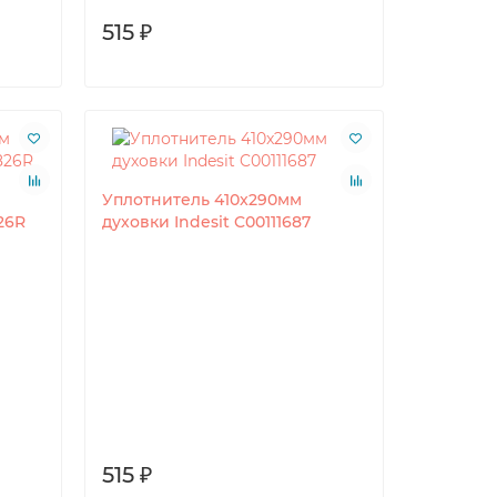
515 ₽
Уплотнитель 410x290мм
26R
духовки Indesit C00111687
515 ₽