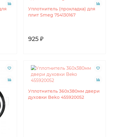
для
Уплотнитель (прокладка) для
плит Smeg 754130167
925 ₽
Уплотнитель 360x380мм двери
духовки Beko 455920052