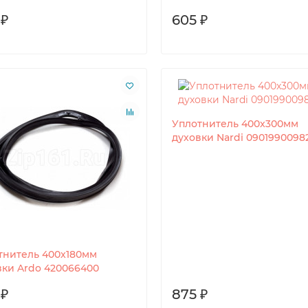
 ₽
605 ₽
Уплотнитель 400x300мм
духовки Nardi 0901990098
тнитель 400x180мм
вки Ardo 420066400
 ₽
875 ₽