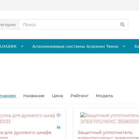
тегории
LUMARK
Алюминиевые системы Алюмин Техно
Б
лчанию
Название
Цена
Рейтинг
Модель
ка для духового шкафа
Защитный уплотнитель
0133
ЭЛЕКТРОЛЮКС 355803301