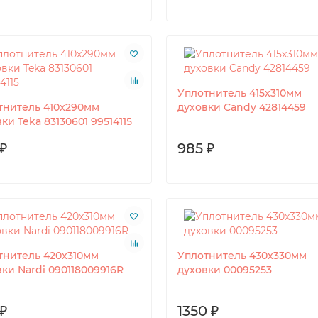
Уплотнитель 415x310мм
тнитель 410x290мм
духовки Candy 42814459
ки Teka 83130601 99514115
₽
985 ₽
тнитель 420x310мм
Уплотнитель 430x330мм
ки Nardi 090118009916R
духовки 00095253
₽
1350 ₽