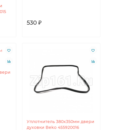
и
015
530 ₽
двери
Уплотнитель 380x350мм двери
духовки Beko 455920016