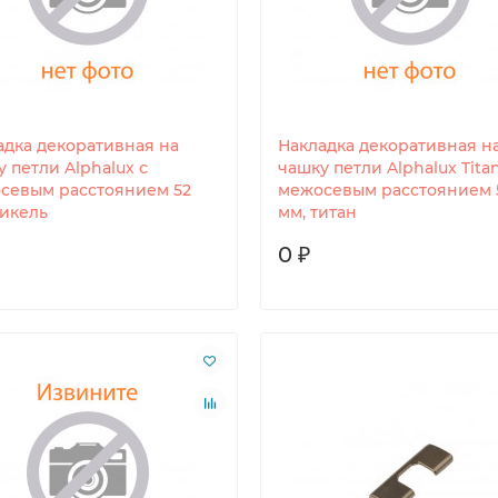
адка декоративная на
Накладка декоративная н
 петли Alphalux с
чашку петли Alphalux Titan
севым расстоянием 52
межосевым расстоянием 
никель
мм, титан
0 ₽