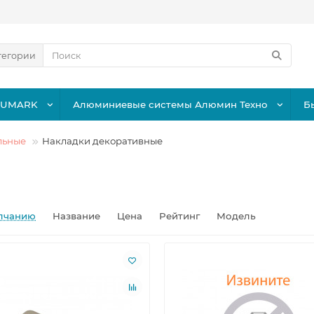
тегории
LUMARK
Алюминиевые системы Алюмин Техно
Б
льные
Накладки декоративные
лчанию
Название
Цена
Рейтинг
Модель