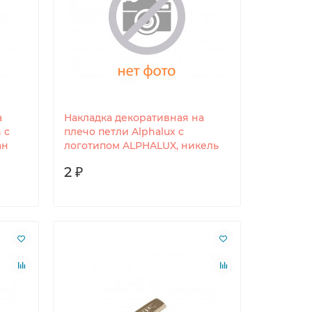
а
Накладка декоративная на
 с
плечо петли Alphalux с
ан
логотипом ALPHALUX, никель
2 ₽