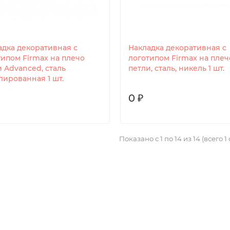
адка декоративная с
Накладка декоративная с
типом Firmax на плечо
логотипом Firmax на плеч
 Advanced, сталь
петли, сталь, никель 1 шт.
лированная 1 шт.
0 ₽
Показано с 1 по 14 из 14 (всего 1