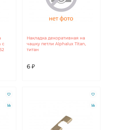
а
Накладка декоративная на
 с
чашку петли Alphalux Titan,
52
титан
6 ₽