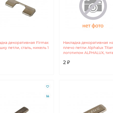
адка декоративная Firmax
Накладка декоративная н
шку петли, сталь, никель 1
плечо петли Alphalux Titan
логотипом ALPHALUX, тит
2 ₽