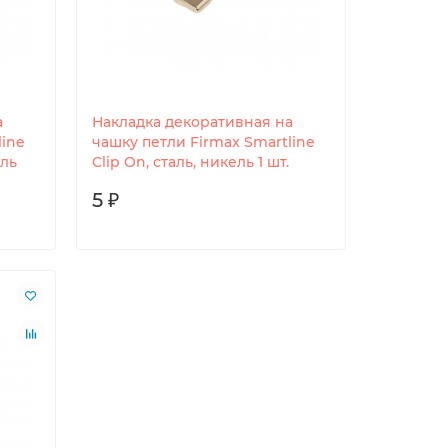
а
Накладка декоративная на
line
чашку петли Firmax Smartline
ель
Clip On, сталь, никель 1 шт.
5 ₽