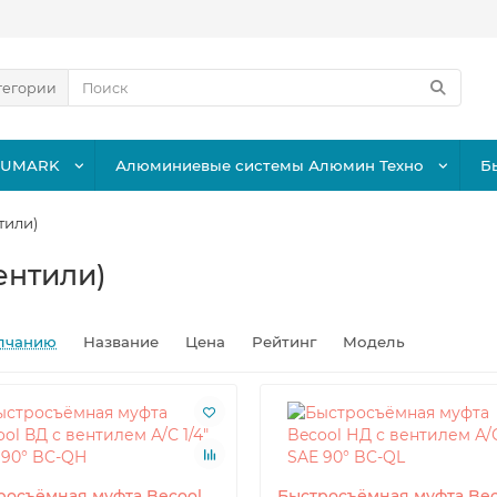
тегории
LUMARK
Алюминиевые системы Алюмин Техно
Б
тили)
ентили)
лчанию
Название
Цена
Рейтинг
Модель
росъёмная муфта Becool
Быстросъёмная муфта Bec