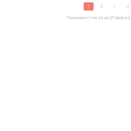
1
2
>
>|
Показано с 1 по 24 из 27 (всего 