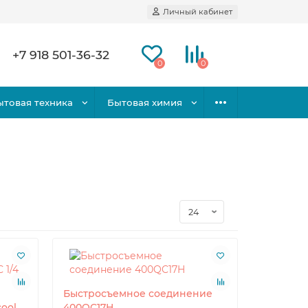
Личный кабинет
+7 918 501-36-32
0
0
ытовая техника
Бытовая химия
Быстросъемное соединение
ool
400QC17H