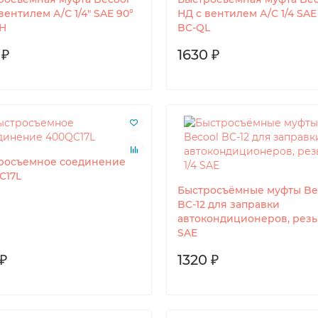
вентилем А/С 1/4" SAE 90°
НД с вентилем А/С 1/4 SAE
H
BC-QL
 ₽
1630 ₽
росъемное соединение
C17L
Быстросъёмные муфты Be
BC-12 для заправки
автокондиционеров, резьб
SAE
₽
1320 ₽