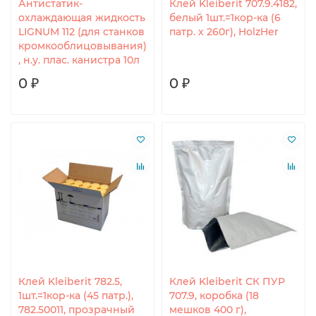
Антистатик-
Клей Kleiberit 707.9.4182,
охлаждающая жидкость
белый 1шт.=1кор-ка (6
LIGNUM 112 (для станков
патр. х 260г), HolzHer
кромкооблицовывания)
, н.у. плас. канистра 10л
0 ₽
0 ₽
Клей Kleiberit 782.5,
Клей Kleiberit СК ПУР
1шт.=1кор-ка (45 патр.),
707.9, коробка (18
782.50011, прозрачный
мешков 400 г),