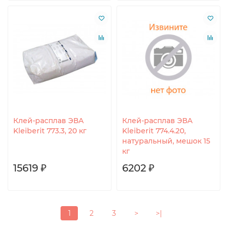
Клей-расплав ЭВА
Клей-расплав ЭВА
Kleiberit 773.3, 20 кг
Kleiberit 774.4.20,
натуральный, мешок 15
кг
15619 ₽
6202 ₽
1
2
3
>
>|