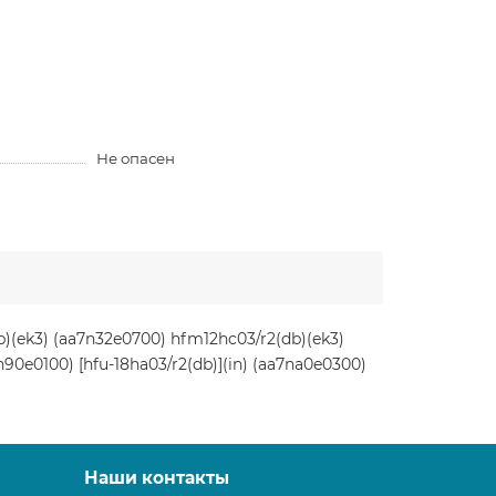
Не опасен
b)(ek3) (aa7n32e0700) hfm12hc03/r2(db)(ek3)
n90e0100) [hfu-18ha03/r2(db)](in) (aa7na0e0300)
Наши контакты