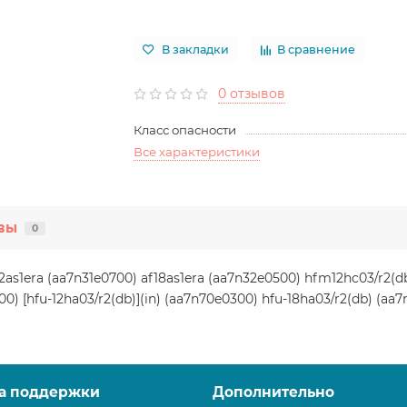
В закладки
В сравнение
0 отзывов
Класс опасности
Все характеристики
вы
0
12as1era (aa7n31e0700) af18as1era (aa7n32e0500) hfm12hc03/r2(d
00) [hfu-12ha03/r2(db)](in) (aa7n70e0300) hfu-18ha03/r2(db) (aa7
а поддержки
Дополнительно