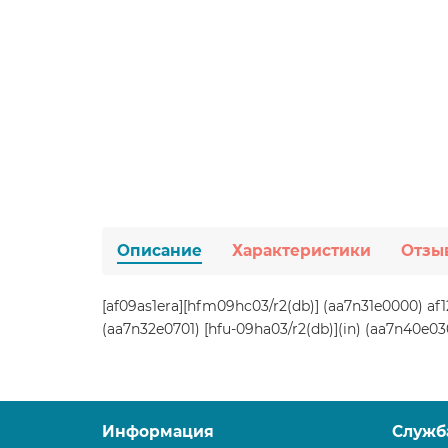
Описание
Характеристики
Отзы
[af09as1era][hfm09hc03/r2(db)] (aa7n31e0000) af
(aa7n32e0701) [hfu-09ha03/r2(db)](in) (aa7n40e03
Информация
Служб