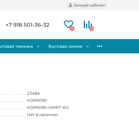
Личный кабинет
+7 918 501-36-32
0
0
ытовая техника
Бытовая химия
23484
КОРК090
КОРК090-GMRT-RU
Нет в наличии