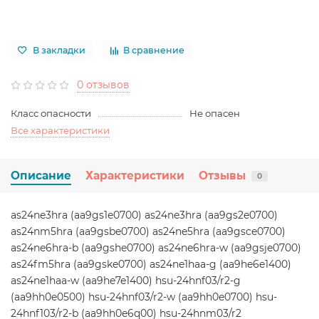
В закладки
В сравнение
0 отзывов
Класс опасности
Не опасен
Все характеристики
Описание
Характеристики
Отзывы
0
as24ne3hra (aa9gs1e0700) as24ne3hra (aa9gs2e0700)
as24nm5hra (aa9gsbe0700) as24ne5hra (aa9gsce0700)
as24ne6hra-b (aa9gshe0700) as24ne6hra-w (aa9gsje0700)
as24fm5hra (aa9gske0700) as24ne1haa-g (aa9he6e1400)
as24ne1haa-w (aa9he7e1400) hsu-24hnf03/r2-g
(aa9hh0e0500) hsu-24hnf03/r2-w (aa9hh0e0700) hsu-
24hnf103/r2-b (aa9hh0e6q00) hsu-24hnm03/r2