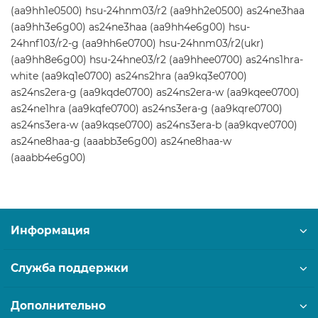
(aa9hh1e0500) hsu-24hnm03/r2 (aa9hh2e0500) as24ne3haa
(aa9hh3e6g00) as24ne3haa (aa9hh4e6g00) hsu-
24hnf103/r2-g (aa9hh6e0700) hsu-24hnm03/r2(ukr)
(aa9hh8e6g00) hsu-24hne03/r2 (aa9hhee0700) as24ns1hra-
white (aa9kq1e0700) as24ns2hra (aa9kq3e0700)
as24ns2era-g (aa9kqde0700) as24ns2era-w (aa9kqee0700)
as24ne1hra (aa9kqfe0700) as24ns3era-g (aa9kqre0700)
as24ns3era-w (aa9kqse0700) as24ns3era-b (aa9kqve0700)
as24ne8haa-g (aaabb3e6g00) as24ne8haa-w
(aaabb4e6g00)
Информация
Служба поддержки
Дополнительно