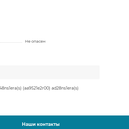
Не опасен
ns1era(s) (aa9521e2r00) ad28ns1era(s)
Наши контакты