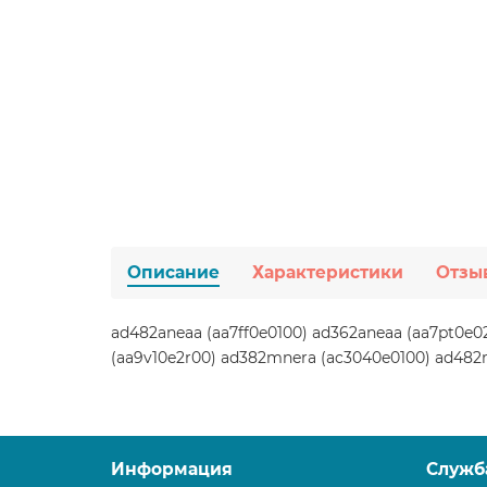
Описание
Характеристики
Отзы
ad482aneaa (aa7ff0e0100) ad362aneaa (aa7pt0e02
(aa9v10e2r00) ad382mnera (ac3040e0100) ad482
Информация
Служб