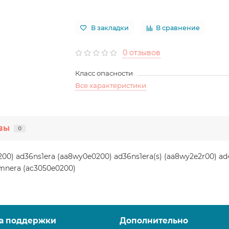
В закладки
В сравнение
0 отзывов
Класс опасности
Все характеристики
вы
0
00) ad36ns1era (aa8wy0e0200) ad36ns1era(s) (aa8wy2e2r00) ad48
mnera (ac3050e0200)
а поддержки
Дополнительно