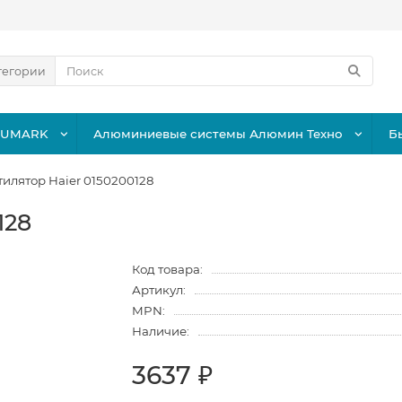
тегории
LUMARK
Алюминиевые системы Алюмин Техно
Б
илятор Haier 0150200128
128
Код товара:
Артикул:
MPN:
Наличие:
3637 ₽