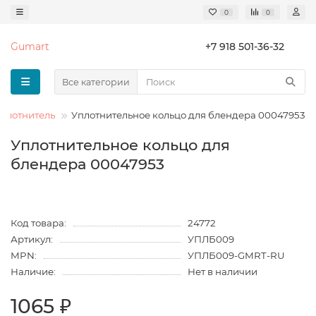
0
0
Gumart
+7 918 501-36-32
Все категории
плотнитель
Уплотнительное кольцо для блендера 00047953
Уплотнительное кольцо для
блендера 00047953
Код товара:
24772
Артикул:
УПЛБ009
MPN:
УПЛБ009-GMRT-RU
Наличие:
Нет в наличии
1065 ₽