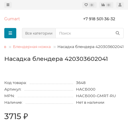
0
0
Gumart
+7 918 501-36-32
Все категории
ров
Блендерная ножка
Насадка блендера 420303602041
Насадка блендера 420303602041
Код товара:
3648
Артикул:
НАСБ000
MPN:
НАСБ000-GMRT-RU
Наличие:
Нет в наличии
3715 ₽