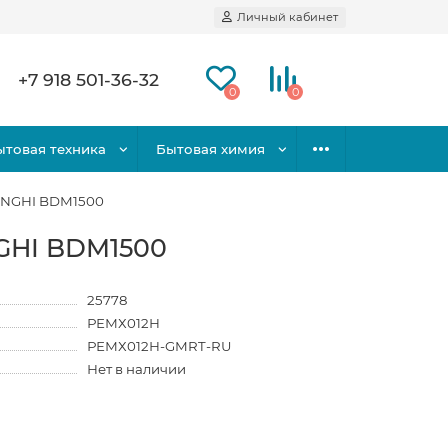
Личный кабинет
+7 918 501-36-32
0
0
ытовая техника
Бытовая химия
LONGHI BDM1500
NGHI BDM1500
25778
РЕМХ012Н
РЕМХ012Н-GMRT-RU
Нет в наличии