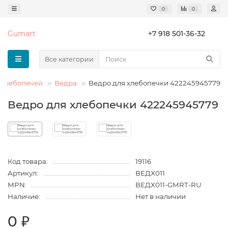
0
0
Gumart
+7 918 501-36-32
Все категории
 хлебопечей
Ведра
Ведро для хлебопечки 422245945779
Ведро для хлебопечки 422245945779
Код товара:
19116
Артикул:
ВЕДХ011
MPN:
ВЕДХ011-GMRT-RU
Наличие:
Нет в наличии
0 ₽