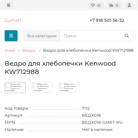
0
0
Gumart
+7 918 501-36-32
Все категории
бопечей
Ведра
Ведро для хлебопечки Kenwood KW712988
Ведро для хлебопечки Kenwood
KW712988
Код товара:
7112
Артикул:
ВЕДХ016
MPN:
ВЕДХ016-GMRT-RU
Наличие:
Нет в наличии