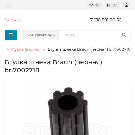
0
0
Gumart
+7 918 501-36-32
Все категории
ок
Муфта (втулка)
Втулка шнека Braun (черная) br.7002718
Втулка шнека Braun (черная)
br.7002718