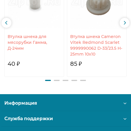
Втулка шнека для
Втулка шнека Cameron
мясорубки Гамма,
Vitek Redmond Scarlet
Д-24мм
9999990062 D-33/23.5 H-
25mm 10x10
40 ₽
85 ₽
Информация
Служба поддержки