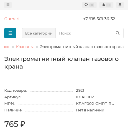
0
0
Gumart
+7 918 501-36-32
Все категории
ховок
Клапаны
Электромагнитный клапан газового крана
Электромагнитный клапан газового
крана
Код товара:
2921
Артикул:
КЛАГ002
MPN:
КЛАГ002-GMRT-RU
Наличие:
Нет в наличии
765 ₽