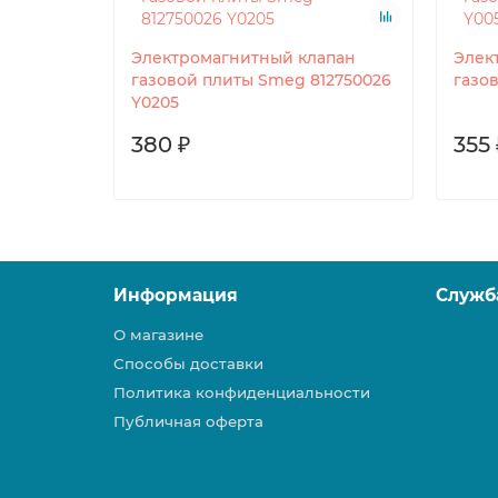
Электромагнитный клапан
Элек
газовой плиты Smeg 812750026
газо
Y0205
380 ₽
355 
Информация
Служб
О магазине
Способы доставки
Политика конфиденциальности
Публичная оферта