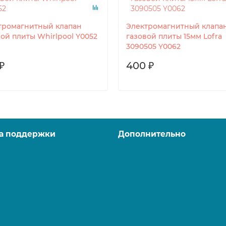
тромагнитный клапан
Электромагнитный клапа
вой плиты Whirlpool Y0052
газовой плиты 15мм Lofra
3090505 Y0062
₽
400 ₽
а поддержки
Дополнительно