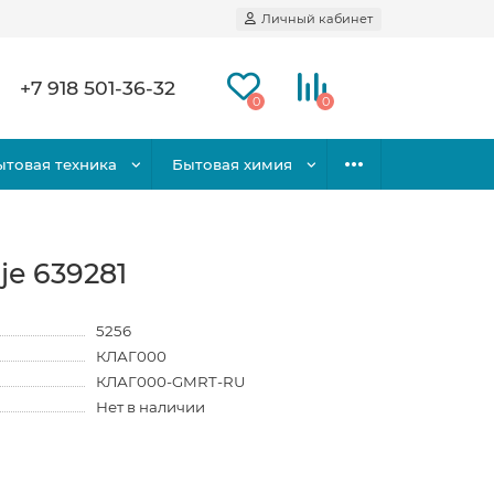
Личный кабинет
+7 918 501-36-32
0
0
ытовая техника
Бытовая химия
e 639281
5256
КЛАГ000
КЛАГ000-GMRT-RU
Нет в наличии