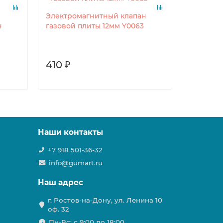
Электромагнитный клапан
н
газовой плиты 12мм Y0063
410 ₽
Наши контакты
+7 918 501-36-32
info@gumart.ru
Наш адрес
г. Ростов-на-Дону, ул. Ленина 10
оф. 32
Пн-Вс: c 9:00 до 18:00