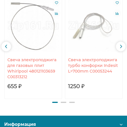
Свеча электроподжига
Свеча электроподжига
для газовых плит
турбо конфорки Indesit
Whirlpool 480121103659
L=700mm C00053244
C00313212
655 ₽
1250 ₽
Информация