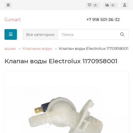
0
0
Gumart
+7 918 501-36-32
Все категории
х машин
Клапаны воды
Клапан воды Electrolux 1170958001
Клапан воды Electrolux 1170958001