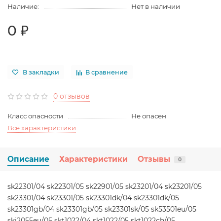
Наличие:
Нет в наличии
0 ₽
В закладки
В сравнение
0 отзывов
Класс опасности
Не опасен
Все характеристики
Описание
Характеристики
Отзывы
0
sk22301/04 sk22301/05 sk22901/05 sk23201/04 sk23201/05
sk23301/04 sk23301/05 sk23301dk/04 sk23301dk/05
sk23301gb/04 sk23301gb/05 sk23301sk/05 sk53501eu/05
ski2055eu/05 skt1022/04 skt1022/05 skt1022ch/05