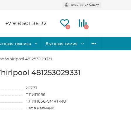
Личный кабинет
+7 918 501-36-32
0
0
ытовая техника
Бытовая химия
е Whirlpool 481253029331
irlpool 481253029331
20777
ПЛИП056
ПЛИП056-GMRT-RU
Нет в наличии