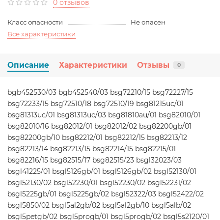
0 отзывов
Класс опасности
Не опасен
Все характеристики
Описание
Характеристики
Отзывы
0
bgb452530/03 bgb452540/03 bsg72210/15 bsg72227/15
bsg72233/15 bsg72510/18 bsg72510/19 bsg81215uc/01
bsg81313uc/01 bsg81313uc/03 bsg81810au/01 bsg82010/01
bsg82010/16 bsg82012/01 bsg82012/02 bsg82200gb/01
bsg82200gb/10 bsg82212/01 bsg82212/15 bsg82213/12
bsg82213/14 bsg82213/15 bsg82214/15 bsg82215/01
bsg82216/15 bsg82515/17 bsg82515/23 bsgl32023/03
bsgl41225/01 bsgl5126gb/01 bsgl5126gb/02 bsgl52130/01
bsgl52130/02 bsgl52230/01 bsgl52230/02 bsgl52231/02
bsgl5225gb/01 bsgl5225gb/02 bsgl52322/03 bsgl52422/02
bsgl5850/02 bsgl5al2gb/02 bsgl5al2gb/10 bsgl5alb/02
bsgl5petgb/02 bsgl5progb/01 bsgl5progb/02 bsgl5s2120/01