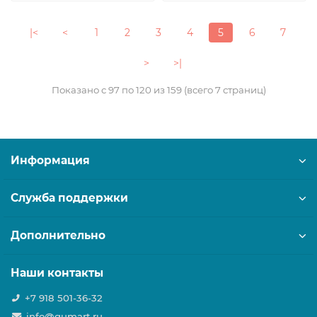
|<
<
1
2
3
4
5
6
7
>
>|
Показано с 97 по 120 из 159 (всего 7 страниц)
Информация
Служба поддержки
Дополнительно
Наши контакты
+7 918 501-36-32
info@gumart.ru