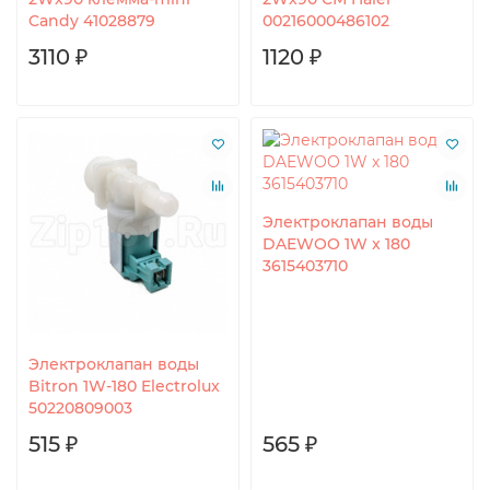
Candy 41028879
00216000486102
3110 ₽
1120 ₽
Электроклапан воды
DAEWOO 1W x 180
3615403710
Электроклапан воды
Bitron 1W-180 Electrolux
50220809003
515 ₽
565 ₽