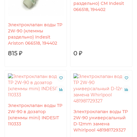
раздельно) СМ Indesit
066518, 194402
Электроклапан воды TP
2W-90 (клеммы
раздельно) Indesit
Ariston 066518, 194402
815 ₽
0 ₽
Электроклапан воды TP
2W-90 в дозатор
Электроклапан воды TP
(клеммы mini) INDESIT
2W-90 универсальный
110333
D-12mm замена
Whirlpool 481981729327