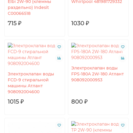
Elbi 2W-90 (клеммы
Whirlpool 481981729332
раздельно) Indesit
C00066518
715 ₽
1030 ₽
Электроклапан воды
Электроклапан воды
FPS-180A 2W-180 Атлант
FCD-9 стиральной
908092000953
машины Атлант
908092004600
1015 ₽
800 ₽