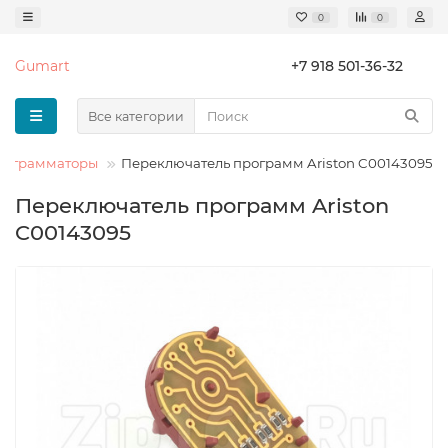
0
0
Gumart
+7 918 501-36-32
Все категории
рограмматоры
Переключатель программ Ariston C00143095
Переключатель программ Ariston
C00143095