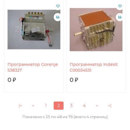
Программатор Gorenje
Программатор Indesit
538327
C00034531
0 ₽
0 ₽
|<
<
1
2
3
4
>
>|
Показано с 25 по 48 из 76 (всего 4 страниц)