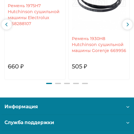
Ремень 1975H7
Hutchinson сушильной
машины Electrolux
1258288107
Ремень 1930H8
Hutchinson сушильной
машины Gorenje 669956
660 ₽
505 ₽
Информация
Служба поддержки