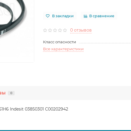
В закладки
В сравнение
0 отзывов
Класс опасности
Все характеристики
вы
0
H6 Indesit 03850301 C00202942