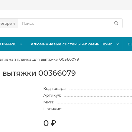
тегории
LUMARK
Алюминиевые системы Алюмин Техно
Б
ативная планка для вытяжки 00366079
я вытяжки 00366079
Код товара:
Артикул:
MPN:
Наличие:
0 ₽