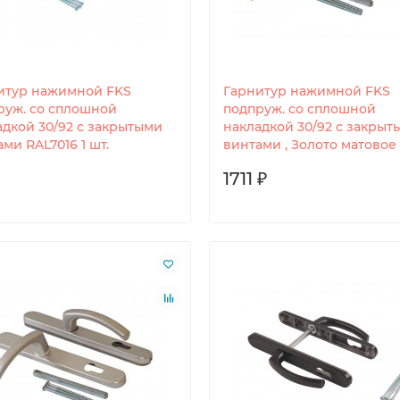
итур нажимной FKS
Гарнитур нажимной FKS
руж. со сплошной
подпруж. со сплошной
адкой 30/92 с закрытыми
накладкой 30/92 с закрыт
ми RAL7016 1 шт.
винтами , Золото матовое 
1711 ₽