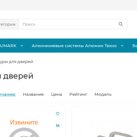
тегории
LUMARK
Алюминиевые системы Алюмин Техно
Б
уры для дверей
 дверей
лчанию
Название
Цена
Рейтинг
Модель