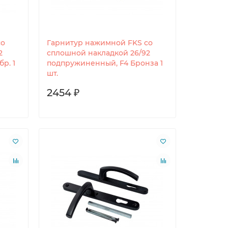
со
Гарнитур нажимной FKS со
2
сплошной накладкой 26/92
р. 1
подпружиненный, F4 Бронза 1
шт.
2454 ₽