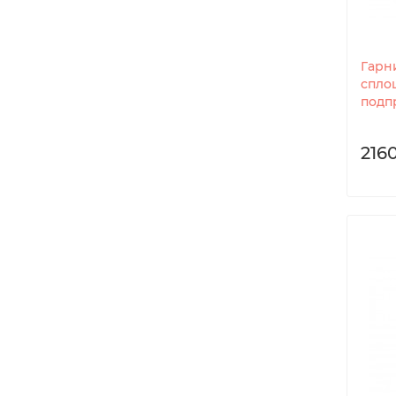
Гарн
спло
подп
2160