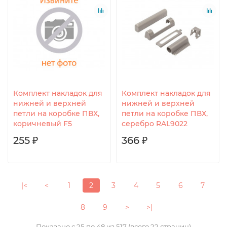
Комплект накладок для
Комплект накладок для
нижней и верхней
нижней и верхней
петли на коробке ПВХ,
петли на коробке ПВХ,
коричневый F5
серебро RAL9022
255 ₽
366 ₽
|<
<
1
2
3
4
5
6
7
8
9
>
>|
Показано с 25 по 48 из 517 (всего 22 страниц)