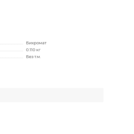
Бихромат
0.110 кг
Без т.м.