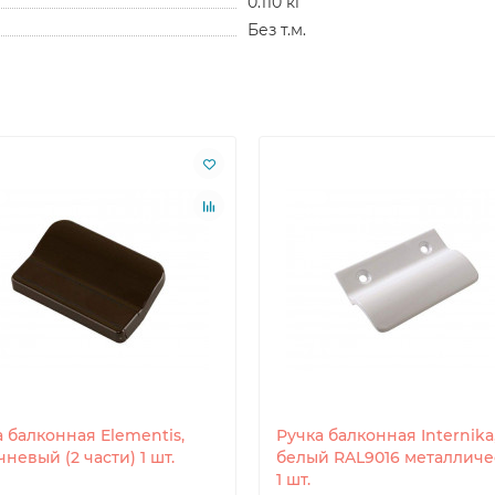
0.110 кг
Без т.м.
 балконная Elementis,
Ручка балконная Internika
невый (2 части) 1 шт.
белый RAL9016 металличе
1 шт.