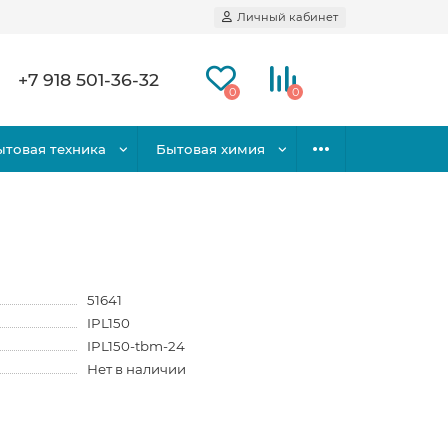
Личный кабинет
+7 918 501-36-32
0
0
ытовая техника
Бытовая химия
51641
IPL150
IPL150-tbm-24
Нет в наличии