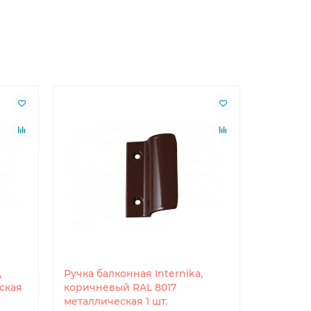
,
Ручка балконная Internika,
Ручка ок
ская
коричневый RAL 8017
двухзахв
металлическая 1 шт.
шт.